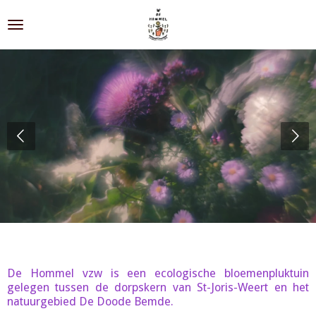
Ga
direct
naar
de
hoofdinhoud
De Hommel vzw is een ecologische bloemenpluktuin
gelegen tussen de dorpskern van St-Joris-Weert en het
natuurgebied De Doode Bemde.