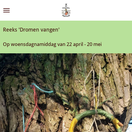
Ga
direct
naar
de
Reeks 'Dromen vangen'
hoofdinhoud
Op woensdagnamiddag van 22 april - 20 mei