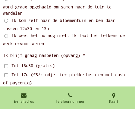
word graag opgehaald om samen naar de tuin te
wandelen
Ik kom zelf naar de bloementuin en ben daar
tussen 12u30 en 13u
Ik weet het nu nog niet. Ik laat het telkens de
week ervoor weten
Ik blijf graag naspelen (opvang) *
Tot 16u30 (gratis)
Tot 17u (€5/kindje, ter plekke betalen met cash
of payconiq)
Ik weet het nu nog niet. Ik laat het telkens de
week ervoor weten
E-mailadres
Telefoonnummer
Kaart
Ik heb nog iets te melden *