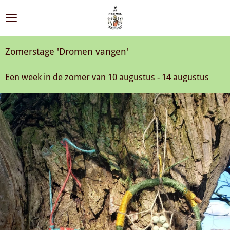
Ga
direct
naar
de
Zomerstage 'Dromen vangen'
hoofdinhoud
Een week in de zomer van
10 augustus - 14 augustus