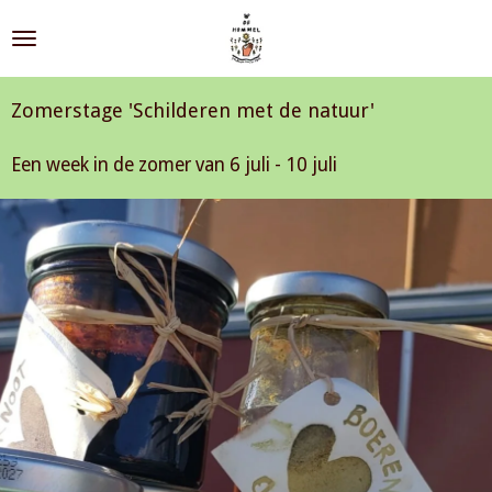
Ga
direct
naar
de
Zomerstage 'Schilderen met de natuur'
hoofdinhoud
Een week in de zomer van
6 juli - 10 juli