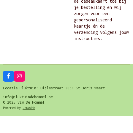
de cadeaukaart toe bij
je bestelling en wij
zorgen voor een
gepersonaliseerd
kaartje én de
verzending volgens jouw
instructies.
F
I
a
n
c
s
Locatie Pluktuin: Dijlestraat 3051 St Joris Weert
e
t
b
a
info@pluktuindehommel.be
o
g
© 2025 vzw De Hommel
o
r
Powered by
JouwWeb
k
a
m