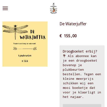
Ga
direct
naar
de
De Waterjuffer
hoofdinhoud
€ 155,00
Droogboeket erbij?
💐 Als abonnee kan
je een droogboeket
bovenop je
plukbeurten
bestellen. Tegen een
kleine meerprijs
schikken wij een
mooi boeketje dat
voor je klaarligt in
het najaar.