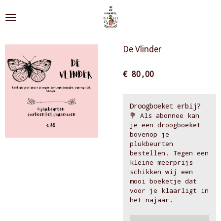
Ga
direct
naar
de
De Vlinder
hoofdinhoud
€ 80,00
Droogboeket erbij?
💐 Als abonnee kan
je een droogboeket
bovenop je
plukbeurten
bestellen. Tegen een
kleine meerprijs
schikken wij een
mooi boeketje dat
voor je klaarligt in
het najaar.