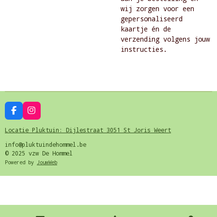
wij zorgen voor een
gepersonaliseerd
kaartje én de
verzending volgens jouw
instructies.
F
I
a
n
c
s
Locatie Pluktuin: Dijlestraat 3051 St Joris Weert
e
t
b
a
info@pluktuindehommel.be
o
g
© 2025 vzw De Hommel
o
r
Powered by
JouwWeb
k
a
m