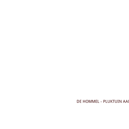
Ga
direct
naar
de
hoofdinhoud
DE HOMMEL - PLUKTUIN AAN