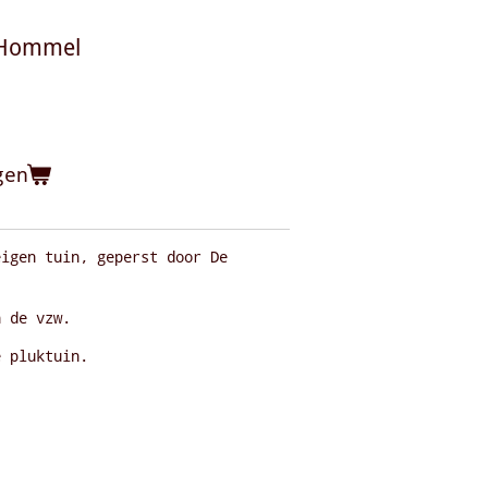
e Hommel
gen
eigen tuin, geperst door De
n de vzw.
e pluktuin.