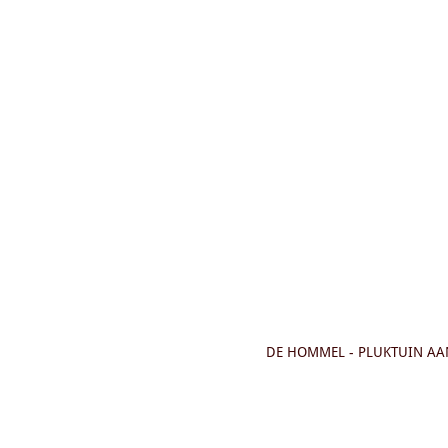
Ga
direct
naar
de
hoofdinhoud
DE HOMMEL - PLUKTUIN AAN